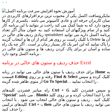
۰
۰
مایکروسافت اکسل یکی از محبوب ترین نرم افزارهای کاربردی در
میان کاربران حرفه ای و عادی کامپیوتر می باشد . یکسری از کارها
وجود دارد که به شما کمک می کند راحت تر بتوانید با این برنامه کار
کنید و از تمام ویژگیهای آن استفاده کنید .به عنوان مثال اگر تعداد
زیادی ردیف های خالی در spreadsheet برنامه اکسل دارید می توانید
با کلیک راست بر روی هر کدام از آن ها و انتخاب گزینه Delete آن ها
را پاک نمایید که این امر یک کار بسیار زمان بر است . اگر چه یک راه
ساده و آسان تر برای پاک کردن ردیف ها و ستون های خالی در
برنامه اکسل وجود دارد .
حذف ردیف و ستون های خالی در برنامه Excel
به
Home
برای حذف ردیف یا ستون های خالی می توانید در زبانه
کلیک کرده و سپس
Find & Select
رفته و بر روی
Editing
قسمت
… را انتخاب نمایید .
Go To Special
از منوی ظاهر شده گزینه
و سپس فشردن کلید
Ctrl + G
راه میانبر فشردن کلیدهای
را ابتدا انتخاب کرده و بر روی کلید ok
Blanks
” می باشد .
Special
“
کلیک کنید . ردیف و ستون های خالی انتخاب می شود . با انتخاب
می توانید ردیف یا ستون های خالی
Ctrl + -, then
کلیدهای ترکیبی
را حذف کنید .