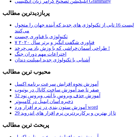
اپلیکیشن تصحیح گرامر زبان انگلیسی Grammarly
پربازديدترين مطالب
لیست 16 تایی از تکنولوژی های جدید که آینده جهان را متحول
می‌کنند
تکنولوژی یا فناوری چیست
۷ فناوری شگفت انگیز و برتر سال ۲۰۲۰
طراحی آسمان‌خراشی که با وزش باد می‌چرخد !
اختراعات مهم دوران جنگ
آشنایی با تکنولوژی جدید ایمپلنت دندان
محبوب ترين مطالب
آموزش نحوه افزایش سرعت برنامه اکسل
صفر تا صد آموزش ساخت کانال در یوتیوب
آموزش حذف ویروس با آنتی ویروس نود 32
ذخیره آسان ایمیل در کامپیوتر
آموزش ستون بندی در نرم افزار ورد word
29 تا از بهترین و پرکاربردترین نرم افزار های اندروید
پربحث ترين مطالب
آموزش نحوه افزایش سرعت برنامه اکسل