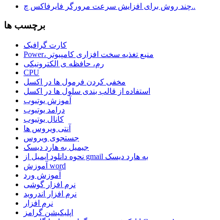
چند روش برای افزایش سرعت مرورگر فایرفاکس چ..
برچسب ها
کارت گرافیک
Power، منبع تغذیه سخت افزاری کامپیوتر
رم، حافظه ی الکترونیکی
CPU
مخفی کردن فرمول ها در اکسل
استفاده از قالب بندی سلول ها در اکسل
آموزش یوتیوب
درامد یوتیوب
کانال یوتیوب
آنتی ویروس ها
جستجوی ویروس
جیمیل به هارد دیسک
نحوه دانلود ایمیل از gmail به هارد دیسک
آموزش word
آموزش ورد
نرم افزار گوشی
نرم افزار اندروید
نرم افزار
اپلیکیشن گرامز